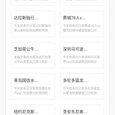
预测，...
测，以及...
达拉斯独行侠vs洛杉矶快船赛前预测_达拉斯独行侠vs洛杉矶快船直播 计划群 zckangmao.com
费城76人vs俄克拉荷马城雷霆盘口分析_费城76人主力 计划群 zckangmao.com
今天给各位分享达拉斯独行
今天给各位分享费城76人vs
侠vs洛杉矶快船赛前预测的
俄克拉荷马城雷霆盘口分析
知识，...
的知...
芝加哥公牛vs克里夫兰骑士竞彩预测_芝加哥公牛战绩 计划群 zckangmao.com
深圳马可波罗vs山东高速预测_深圳马可波罗对四川 计划群 zckangmao.com
本篇文章给大家谈谈芝加哥
今天给各位分享深圳马可波
公牛vs克里夫兰骑士竞彩预
罗vs山东高速预测的知识，
测，以...
其中也...
青岛国信水产vs广州龙狮分析预测_青岛国信渔业有限公司 计划群 zckangmao.com
多伦多猛龙vs夏洛特黄蜂盘口分析_多伦多猛龙队百度百科 计划群 zckangmao.com
今天给各位分享青岛国信水
今天给各位分享多伦多猛龙
产vs广州龙狮分析预测的知
vs夏洛特黄蜂盘口分析的知
识，其...
识，其...
纽约尼克斯vs夏洛特黄蜂竞彩预测_nba纽约尼克斯队 计划群 zckangmao.com
圣安东尼奥马刺vs洛杉矶快船赛前预测_圣安东尼奥马刺主场球馆 计划群 zckangmao.com