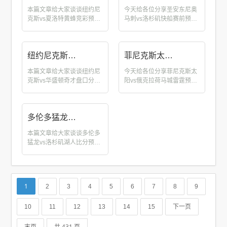
本篇文章给大家谈谈纽约尼
今天给各位分享圣安东尼奥
克斯vs夏洛特黄蜂竞彩预
马刺vs洛杉矶快船赛前预测
测，以及...
的知识...
纽约尼克斯vs华盛顿奇才盘口分析_nba纽约尼克斯 计划群 zckangmao.com
菲尼克斯太阳vs俄克拉荷马城雷霆预测_菲尼克斯太阳战绩 计划群 zckangmao.com
本篇文章给大家谈谈纽约尼
今天给各位分享菲尼克斯太
克斯vs华盛顿奇才盘口分
阳vs俄克拉荷马城雷霆预测
析，以及...
的知识...
多伦多猛龙vs洛杉矶湖人比分预测_多伦多猛龙vs华盛顿奇才 计划群 zckangmao.com
本篇文章给大家谈谈多伦多
猛龙vs洛杉矶湖人比分预
测，以及...
1
2
3
4
5
6
7
8
9
10
11
12
13
14
15
下一页
共 431 页