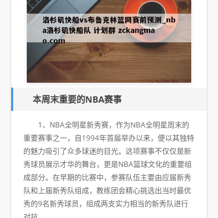
本周末重要的NBA赛事
1、NBA全明星新秀赛，作为NBA全明星周末的
重要赛事之一，自1994年首届举办以来，便以其独特
的魅力吸引了众多球迷的目光。这项赛事不仅仅是新
秀球员展示才华的舞台，更是NBA篮球文化的重要组
成部分。在早期的比赛中，参赛队伍主要由应届新秀
队和上届新秀队组成，教练团会精心挑选出当时最优
秀的9名新秀球员，组成两支实力相当的新秀队进行
对抗。