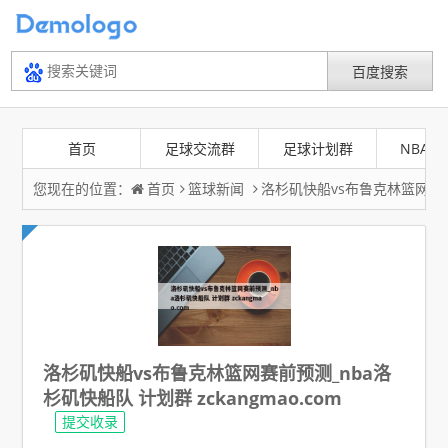
首页
足球交流群
足球计划群
NBA交
您现在的位置：
首页
篮球新闻
洛杉矶快船vs布鲁克林篮网赛前预
洛杉矶快船vs布鲁克林篮网赛前预测_nba洛
杉矶快船队 计划群 zckangmao.com
提交收录