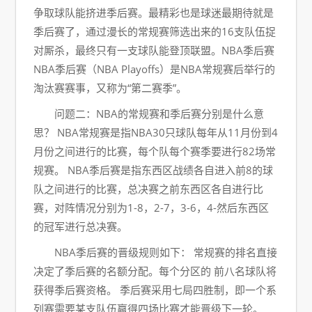
争取球队能挤进季后赛。最精彩也是球迷最期待就是
季后赛了，通过漫长的常规赛筛选出来的16支队伍捉
对厮杀，最终只有一支球队能登顶联盟。NBA季后赛
NBA季后赛（NBA Playoffs）是NBA常规赛后举行的
淘汰赛赛事，又称为“第二赛季”。
问题二：NBA的常规赛和季后赛分别是什么意
思？ NBA常规赛是指NBA30只球队每年从11月份到4
月份之间进行的比赛，每个队每个赛季要进行82场常
规赛。 NBA季后赛是指东西区战绩各自进入前8的球
队之间进行的比赛，总决赛之前东西区各自进行比
赛，对阵情况分别为1-8，2-7，3-6，4-然后东西区
的冠军进行总决赛。
NBA季后赛的晋级规则如下： 常规赛的排名直接
决定了季后赛的名额分配。每个分区的 前八名球队将
获得季后赛资格。 季后赛采用七局四胜制，即一个系
列赛需要某支队伍赢得四场比赛才能晋级下一轮。