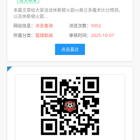
本篇文章给大家谈谈休斯顿火箭vs奥兰多魔术比分预测，
以及休斯顿火箭...
网站信息：
点击查询
浏览次数：
5052
所属分类：
篮球新闻
审核时间：
2025-10-07
点击直达