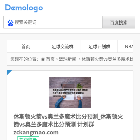
首页
足球交流群
足球计划群
NBA交
您现在的位置：
首页
篮球新闻
休斯顿火箭vs奥兰多魔术比分预测
休斯顿火箭vs奥兰多魔术比分预测_休斯顿火
箭vs奥兰多魔术比分预测 计划群
zckangmao.com
提交收录