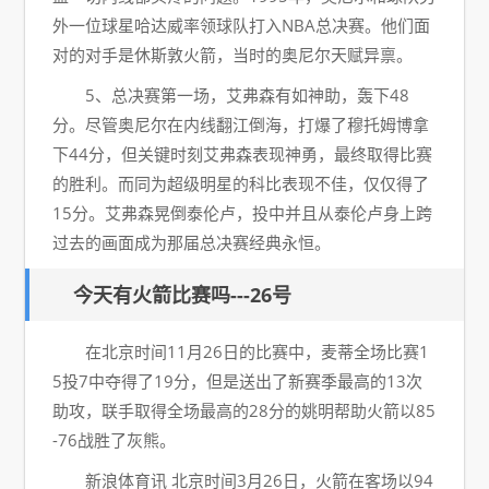
外一位球星哈达威率领球队打入NBA总决赛。他们面
对的对手是休斯敦火箭，当时的奥尼尔天赋异禀。
5、总决赛第一场，艾弗森有如神助，轰下48
分。尽管奥尼尔在内线翻江倒海，打爆了穆托姆博拿
下44分，但关键时刻艾弗森表现神勇，最终取得比赛
的胜利。而同为超级明星的科比表现不佳，仅仅得了
15分。艾弗森晃倒泰伦卢，投中并且从泰伦卢身上跨
过去的画面成为那届总决赛经典永恒。
今天有火箭比赛吗---26号
在北京时间11月26日的比赛中，麦蒂全场比赛1
5投7中夺得了19分，但是送出了新赛季最高的13次
助攻，联手取得全场最高的28分的姚明帮助火箭以85
-76战胜了灰熊。
新浪体育讯 北京时间3月26日，火箭在客场以94