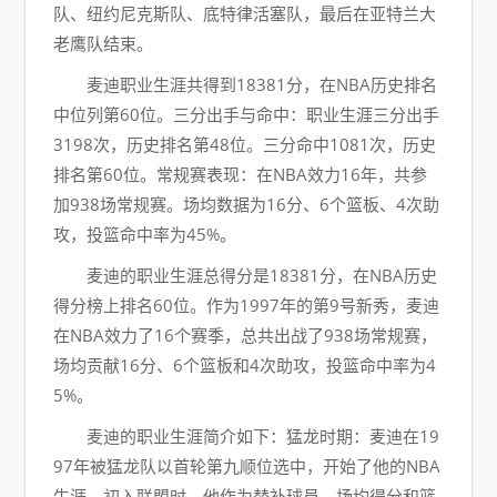
队、纽约尼克斯队、底特律活塞队，最后在亚特兰大
老鹰队结束。
麦迪职业生涯共得到18381分，在NBA历史排名
中位列第60位。三分出手与命中：职业生涯三分出手
3198次，历史排名第48位。三分命中1081次，历史
排名第60位。常规赛表现：在NBA效力16年，共参
加938场常规赛。场均数据为16分、6个篮板、4次助
攻，投篮命中率为45%。
麦迪的职业生涯总得分是18381分，在NBA历史
得分榜上排名60位。作为1997年的第9号新秀，麦迪
在NBA效力了16个赛季，总共出战了938场常规赛，
场均贡献16分、6个篮板和4次助攻，投篮命中率为4
5%。
麦迪的职业生涯简介如下：猛龙时期：麦迪在19
97年被猛龙队以首轮第九顺位选中，开始了他的NBA
生涯。初入联盟时，他作为替补球员，场均得分和篮