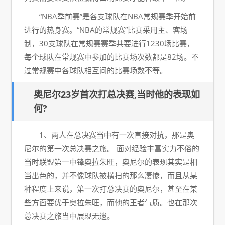
“NBA季前赛”是各支球队在NBA常规赛季开始前
进行的热身赛。“NBA的常规赛”比赛采用主、客场
制，30支球队在常规赛赛季共要进行1230场比赛，
每个球队在常规赛中参加的比赛场次数都是82场。不
过常规赛中各球队相互间的比赛场数不等。
奥尼尔23岁首次打总决赛,当时他的表现如
何?
1、两人在总决赛当中有一次直接对抗，那是奥
尼尔的第一次总决赛之旅。 面对经验丰富实力不俗的
当时联盟第一中锋奥拉朱旺，奥尼尔的表现其实是相
当出色的，并不像球队被横扫的那么凄惨，而且从某
种程度上来说，第一次打总决赛的奥尼尔，甚至在某
些方面要优于奥拉朱旺，而他的王者气质。也在那次
总决赛之旅当中展现无遗。