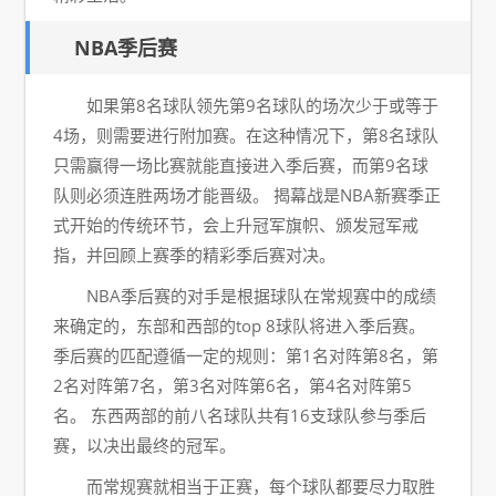
NBA季后赛
如果第8名球队领先第9名球队的场次少于或等于
4场，则需要进行附加赛。在这种情况下，第8名球队
只需赢得一场比赛就能直接进入季后赛，而第9名球
队则必须连胜两场才能晋级。 揭幕战是NBA新赛季正
式开始的传统环节，会上升冠军旗帜、颁发冠军戒
指，并回顾上赛季的精彩季后赛对决。
NBA季后赛的对手是根据球队在常规赛中的成绩
来确定的，东部和西部的top 8球队将进入季后赛。
季后赛的匹配遵循一定的规则：第1名对阵第8名，第
2名对阵第7名，第3名对阵第6名，第4名对阵第5
名。 东西两部的前八名球队共有16支球队参与季后
赛，以决出最终的冠军。
而常规赛就相当于正赛，每个球队都要尽力取胜