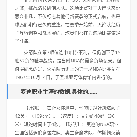
之旅，挑战洛杉矶湖人队。这场比赛对于火箭队来说
意义非凡，不仅标志着他们新赛季的正式启航，也是
球迷们期待已久的重逢。在赛季开始前，火箭队经历
了阵容调整和战术演练，球员们都在为这场比赛做足
了准备。
火箭队在第7顺位选中帕特·莱利，但仍创下了15
胜67负的耻辱战绩，是当时NBA的最多负场记录。但
值得纪念的是，火箭队历史上的第一场NBA比赛是在
1967年10月14日，于圣地亚哥体育馆内进行的。
麦迪职业生涯的数据,具体的……
【弹跳】：在新秀体测中，他的助跑弹跳达到了
42英寸（109cm）。【速度】：麦迪的40码（36
米）短跑时间少于4秒。【球队】：麦迪的NBA职业
生涯包括多伦多猛龙队、奥兰多魔术队、休斯顿火箭