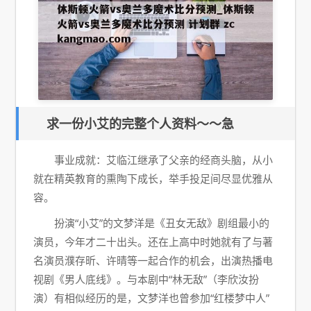
求一份小艾的完整个人资料～～急
事业成就：艾临江继承了父亲的经商头脑，从小
就在精英教育的熏陶下成长，举手投足间尽显优雅从
容。
扮演“小艾”的文梦洋是《丑女无敌》剧组最小的
演员，今年才二十出头。还在上高中时她就有了与著
名演员濮存昕、许晴等一起合作的机会，出演热播电
视剧《男人底线》。与本剧中“林无敌”（李欣汝扮
演）有相似经历的是，文梦洋也曾参加“红楼梦中人”