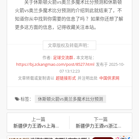
关于休斯顿火箭vs奥兰多魔术比分预测和休斯顿
火箭vs奥兰多魔术比分预测的介绍到此就结束了，不
知道你从中找到你需要的信息了吗 ？如果你还想了解
更多这方面的信息，记得收藏关注本站。
文章版权及转载声明：
作者:
足球交流群
本文地址：
https://bj.zckangmao.com/post/8527.html
发布于 2025-10-
07 13:12:23
文章转载或复制请以
超链接形式
并注明出处
中国供求网
标签：
休斯顿火箭vs奥兰多魔术比分预测
上一篇
下一篇
新疆伊力王酒vs上海久事预测_伊力王酒哪年上市的 计划群 zckangmao.com
新疆伊力王酒vs浙江稠州金租盘口分析_伊力王酒多少钱一瓶2018 计划群 zckangmao.com