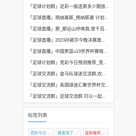
「足球计划群」
足彩一般连黑多少期放弃_足彩连黑的先兆 计划群 zckangmao.com
「足球直播」
扬纳基斯_杨纳斯基 计划群 zckangmao.com
「足球直播」
那_那远山呼唤我,曾千百次路过是什么歌 计划群 zckangmao.com
「足球直播」
2023孙颖莎今晚决赛直播_孙颖莎半决赛直播 计划群 zckangmao.com
「足球直播」
中国男篮u19世界杯赛程_中国男篮2019世预赛录像 计划群 zckangmao.com
「足球计划群」
竞彩今日预测推荐_竞彩今天预测 计划群 zckangmao.com
「足球交流群」
皇马队球迷交流群,欢迎粉丝加入(同行勿扰)
「足球交流群」
各国球迷汇聚世界杯交流群,畅聊足球激情无限
「足球交流群」
足球交流群,可以一起来聊足球
标签列表
竞彩今日预测推荐
(4)
我发现了一个稳赢的足彩漏洞
足彩每天盈利300元计划
(4)
(5)