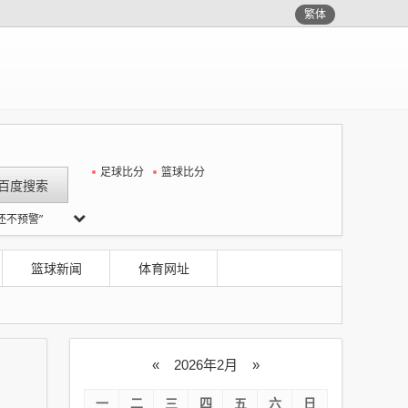
繁体
足球比分
篮球比分
还不预警”
酒化”
篮球新闻
体育网址
«
2026年2月
»
一
二
三
四
五
六
日