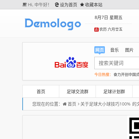
Hi,
中午好！
设为首页
收藏本站
8月7日 星期五
农历 六月廿五
网页
音乐
图片
今日热搜：
奋力开创中国
未来五年中国民航重磅规
商家称1小时被20条差评
首页
足球交流群
足球计划群
您现在的位置：
首页
关于
足球大小球技巧100%
的