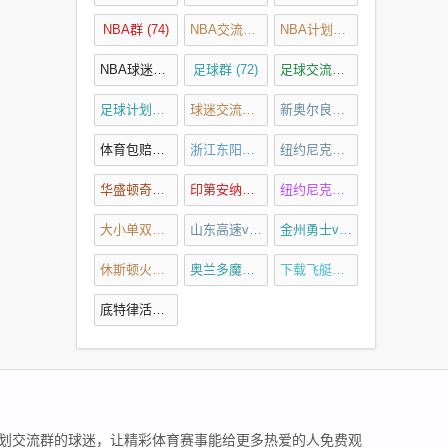
NBA群
(74)
NBA交流群
(74)
NBA计划群
(74)
NBA球迷交流群
(74)
足球群
(72)
足球交流群
(72)
足球计划群
(72)
球迷交流群
(72)
新奥尔良鹈鹕vs菲尼克斯太阳预测
体育包赔精准计划群
(130)
浙江东阳光vs天津先行者预测
纽约尼克斯vs密尔沃基雄鹿预测
(4)
华盛顿奇才vs多伦多猛龙预测
印第安纳步行者vs波士顿凯尔特人预测
(4)
纽约尼克斯vs奥兰多魔术预测
(4)
大小单双走势规律口诀
(5)
山东高速vs广州龙狮预测
(4)
金州勇士vs洛杉矶快船预测
(
休斯顿火箭vs达拉斯独行侠预测
奥兰多魔术vs克里夫兰骑士预测
(4)
下载飞艇三码计划
(4)
(5)
底特律活塞vs印第安纳步行者预测
(4)
划交流群的球迷，让精彩体育赛事能给更多热爱的人免费观